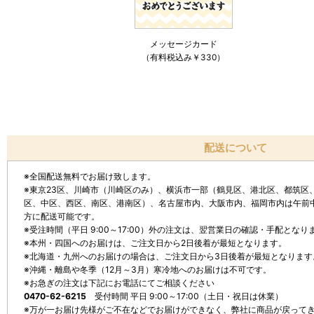
メッセージカード
（有料税込み￥330）
配送について
※全国配送無料でお届け致します。
※東京23区、川崎市（川崎区のみ）、横浜市一部（鶴見区、港北区、都筑区
区、中区、西区、南区、港南区）、名古屋市内、大阪市内、福岡市内は午前
方に配送可能です。
※受注時間（平日 9:00～17:00）外の注文は、翌営業日の確認・手配と
※本州・四国へのお届けは、ご注文日から2日後着が最短となります。
※北海道・九州へのお届けの場合は、ご注文日から3日後着が最短となります
※沖縄・離島や冬季（12月～3月）寒冷地へのお届けは不可です。
※お急ぎの注文は下記にお電話にてご相談ください
0470-62-6215
受付時間 平日 9:00～17:00（土日・祝日は休業）
※万が一お届け先様がご不在などでお届けができなく、弊社に商品が戻って