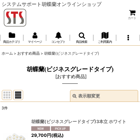
システムサポート胡蝶蘭オンラインショップ
カート
商品カテゴリ
マイページ
コンセプト
商品検索
ご利用案内
ホーム
>
おすすめ商品
>
胡蝶蘭(ビジネスグレードタイプ)
胡蝶蘭(ビジネスグレードタイプ)
[
おすすめ商品
]
表示順変更
閉じる
3
件
表示数
:
胡蝶蘭(ビジネスグレードタイプ)3本立 ホワイト
並び順
:
29,700
円
(税込)